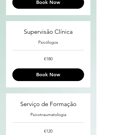
Book Now
Supervisão Clínica
Psicólogos
180
€180
euros
Book Now
Serviço de Formação
Psicotraumatologia
120
€120
euros